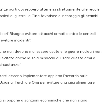
uerra“Le parti dovrebbero attenersi strettamente alle regole
gionieri di guerra; la Cina favorisce e incoraggia gli scambi
leari“Bisogna evitare attacchi armati contro le centrali
 evitare incidenti”.
omiche non devono mai essere usate e le guerre nucleari non
evitata anche la sola minaccia di usare queste armi e
circostanza”.
e parti devono implementare appieno l’accordo sulle
Ucraina, Turchia e Onu per evitare una crisi alimentare
ina si oppone a sanzioni economiche che non siano