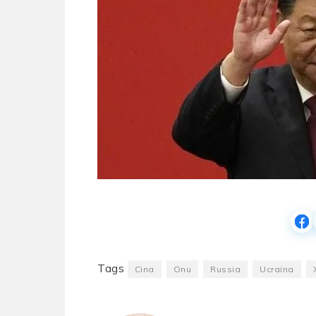
Tags
Cina
Onu
Russia
Ucraina