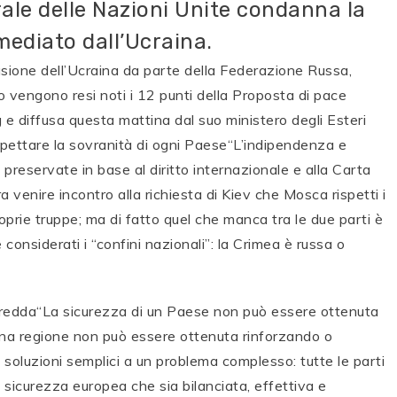
ale delle Nazioni Unite condanna la
mmediato dall’Ucraina.
vasione dell’Ucraina da parte della Federazione Russa,
o vengono resi noti i 12 punti della Proposta di pace
g e diffusa questa mattina dal suo ministero degli Esteri
ispettare la sovranità di ogni Paese“L’indipendenza e
e preservate in base al diritto internazionale e alla Carta
 venire incontro alla richiesta di Kiev che Mosca rispetti i
 proprie truppe; ma di fatto quel che manca tra le due parti è
considerati i “confini nazionali”: la Crimea è russa o
redda“La sicurezza di un Paese non può essere ottenuta
i una regione non può essere ottenuta rinforzando o
 soluzioni semplici a un problema complesso: tutte le parti
 sicurezza europea che sia bilanciata, effettiva e