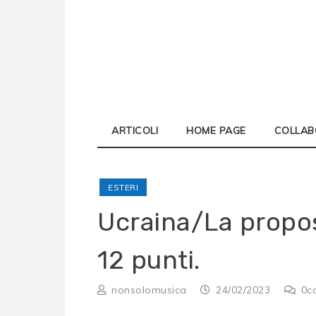
Skip
to
content
ARTICOLI
HOME PAGE
COLLAB
ESTERI
Ucraina/La propos
12 punti.
nonsolomusica
24/02/2023
0
c