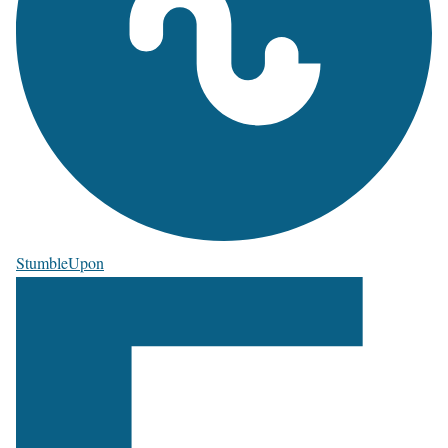
StumbleUpon