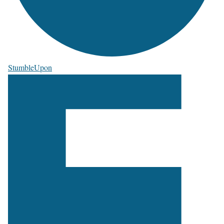
StumbleUpon