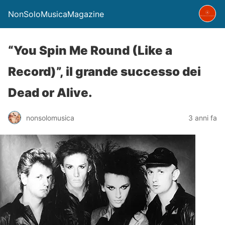
NonSoloMusicaMagazine
“You Spin Me Round (Like a
Record)”, il grande successo dei
Dead or Alive.
nonsolomusica
3 anni fa