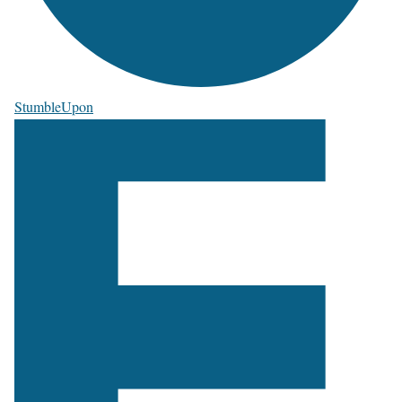
StumbleUpon