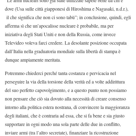
“Le armi nucleari sono già state utilizzate sapete bene da chi e
dove (Usa sulle città giapponesi di Hiroshima e Nagasaki, n.d.r.),
il che significa che non ci sono tabù”; in conclusione, quindi, egli
afferma sì che un’apocalisse nucleare è probabile, ma per
iniziativa degli Stati Uniti e non della Russia, come invece
Televideo voleva farci credere. La desolante posizione occupata
dall’Italia nella graduatoria mondiale sulla libertà di stampa è
dunque ampiamente meritata.
Potremmo chiederci perché tanta costanza e pervicacia nel
perseguire la via della torsione della verità ed a volte addirittura
del suo perfetto capovolgimento, e a questo punto non possiamo
non pensare che ciò sia dovuto alla necessità di creare consenso
intorno alla politica estera nostrana, di convincere la maggioranza
degli italiani, che è contraria ad essa, che si fa bene e sia giusto
supportare in ogni modo una sola parte delle due in conflitto,
inviare armi (tra l’altro secretate), finanziare la ricostruzione