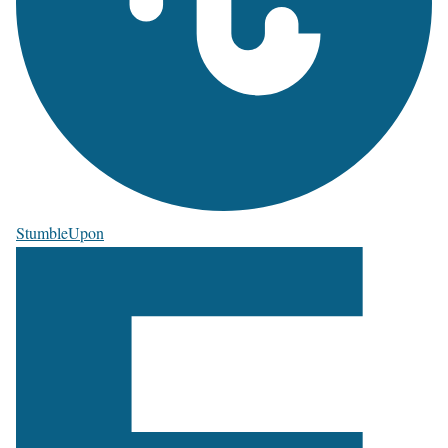
StumbleUpon