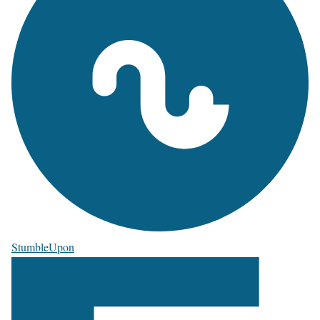
StumbleUpon