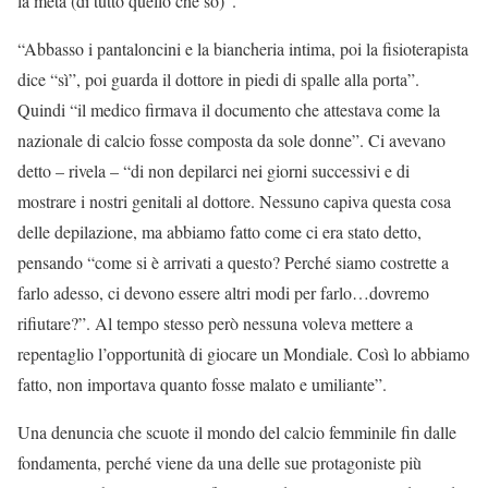
la metà (di tutto quello che so)”.
“Abbasso i pantaloncini e la biancheria intima, poi la fisioterapista
dice “sì”, poi guarda il dottore in piedi di spalle alla porta”.
Quindi “il medico firmava il documento che attestava come la
nazionale di calcio fosse composta da sole donne”. Ci avevano
detto – rivela – “di non depilarci nei giorni successivi e di
mostrare i nostri genitali al dottore. Nessuno capiva questa cosa
delle depilazione, ma abbiamo fatto come ci era stato detto,
pensando “come si è arrivati a questo? Perché siamo costrette a
farlo adesso, ci devono essere altri modi per farlo…dovremo
rifiutare?”. Al tempo stesso però nessuna voleva mettere a
repentaglio l’opportunità di giocare un Mondiale. Così lo abbiamo
fatto, non importava quanto fosse malato e umiliante”.
Una denuncia che scuote il mondo del calcio femminile fin dalle
fondamenta, perché viene da una delle sue protagoniste più