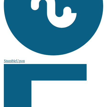
StumbleUpon