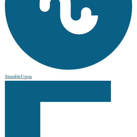
StumbleUpon