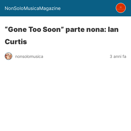
NonSoloMusicaMagazine
“Gone Too Soon” parte nona: Ian
Curtis
nonsolomusica
3 anni fa