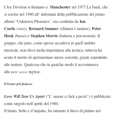
Manchester
I Joy Division si formano a
nel 1977.La band, che
si sciolse nel 1980 all’ indomani della pubblicazione del primo
Ian
album “Unknown Pleasures”, era costituita da
Curtis
Bernard Sumner
Peter
(voce),
(chitarra e tastiere),
Hook
Stephen Morris
(basso) e
(batteria e percussioni). Il
gruppo, che pure, come spesso accadeva in quell’ambito
musicale, non dava molta importanza alla tecnica, tuttavia ha
avuto il merito di sperimentare nuove sonorità, grazie soprattutto
alle tastiere. Qualcosa che in qualche modo li accomunava
alla
new wave
inglese.
Il brano più famoso.
Love Will Tear Us Apart
(“L’ amore ci farà a pezzi”) è pubblicato
come singolo nell’aprile del 1980.
Il brano, bello e d’impatto, ha ottenuto il disco di platino nel