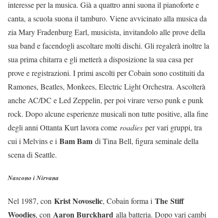
interesse per la musica. Già a quattro anni suona il pianoforte e
canta, a scuola suona il tamburo. Viene avvicinato alla musica da
zia Mary Fradenburg Earl, musicista, invitandolo alle prove della
sua band e facendogli ascoltare molti dischi. Gli regalerà inoltre la
sua prima chitarra e gli metterà a disposizione la sua casa per
prove e registrazioni. I primi ascolti per Cobain sono costituiti da
Ramones, Beatles, Monkees, Electric Light Orchestra. Ascolterà
anche AC/DC e Led Zeppelin, per poi virare verso punk e punk
rock. Dopo alcune esperienze musicali non tutte positive, alla fine
degli anni Ottanta Kurt lavora come
roadies
per vari gruppi, tra
Bam Bam
cui i Melvins e i
di Tina Bell, figura seminale della
scena di Seattle.
Nascono i Nirvana
Krist Novoselic
The
Stiff
Nel 1987, con
, Cobain forma i
Woodies
Aaron Burckhard
, con
alla batteria. Dopo vari cambi