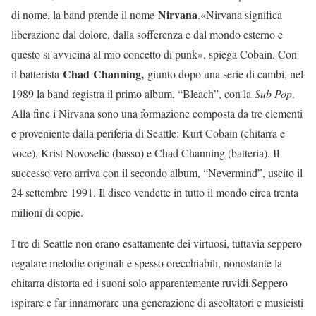
Nirvana
di nome, la band prende il nome
.«Nirvana significa
liberazione dal dolore, dalla sofferenza e dal mondo esterno e
questo si avvicina al mio concetto di punk», spiega Cobain. Con
Chad
Channing,
il batterista
giunto dopo una serie di cambi, nel
1989 la band registra il primo album, “Bleach”, con la
Sub Pop
.
Alla fine i Nirvana sono una formazione composta da tre elementi
e proveniente dalla periferia di Seattle: Kurt Cobain (chitarra e
voce), Krist Novoselic (basso) e Chad Channing (batteria). Il
successo vero arriva con il secondo album, “Nevermind”, uscito il
24 settembre 1991. Il disco vendette in tutto il mondo circa trenta
milioni di copie.
I tre di Seattle non erano esattamente dei virtuosi, tuttavia seppero
regalare melodie originali e spesso orecchiabili, nonostante la
chitarra distorta ed i suoni solo apparentemente ruvidi.Seppero
ispirare e far innamorare una generazione di ascoltatori e musicisti