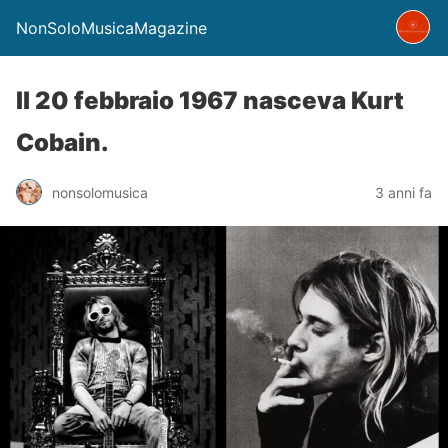
NonSoloMusicaMagazine
Il 20 febbraio 1967 nasceva Kurt
Cobain.
nonsolomusica
3 anni fa