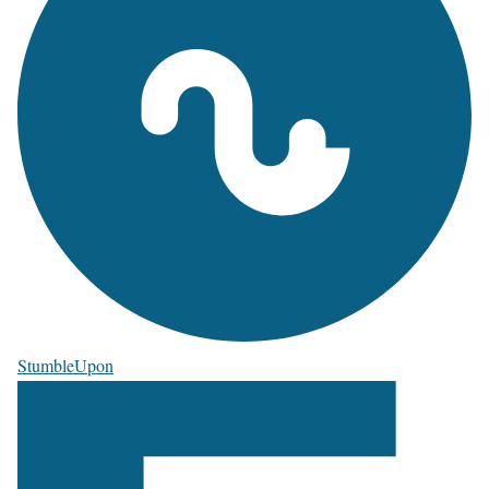
StumbleUpon