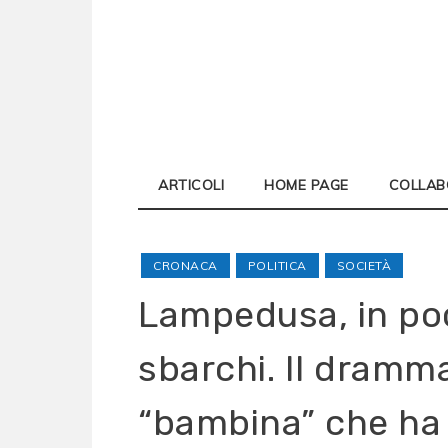
Skip
to
content
ARTICOLI
HOME PAGE
COLLAB
CRONACA
POLITICA
SOCIETÀ
Lampedusa, in po
sbarchi. Il dram
“bambina” che ha 