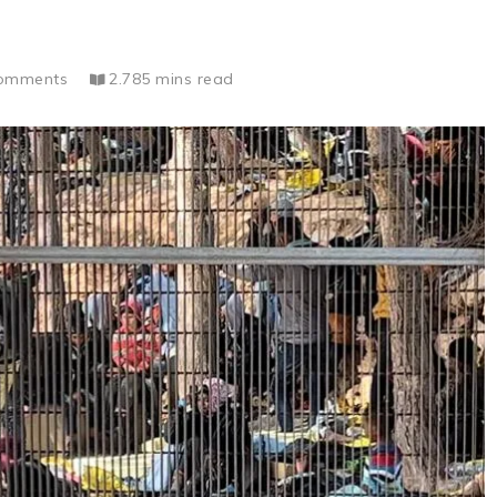
omments
2.785 mins read