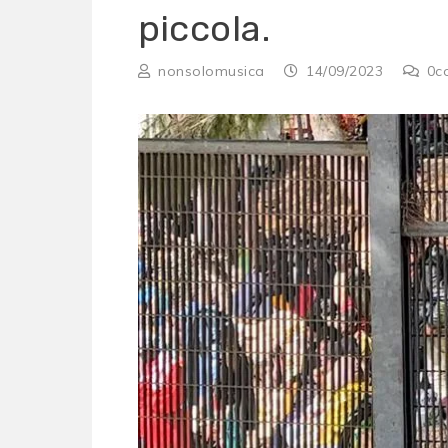
piccola.
nonsolomusica
14/09/2023
0
c