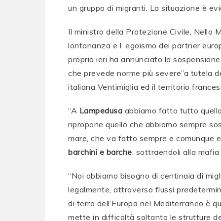
un gruppo di migranti. La situazione è ev
Il ministro della Protezione Civile, Nello 
lontananza e l’ egoismo dei partner europ
proprio ieri ha annunciato la sospensione
che prevede norme più severe”a tutela dei 
italiana Ventimiglia ed il territorio frances
“A
Lampedusa
abbiamo fatto tutto quello
ripropone quello che abbiamo sempre sost
mare, che va fatto sempre e comunque e
barchini e barche
, sottraendoli alla mafia 
“Noi abbiamo bisogno di centinaia di migli
legalmente, attraverso flussi predetermina
di terra dell’Europa nel Mediterraneo è
mette in difficoltà soltanto le strutture 