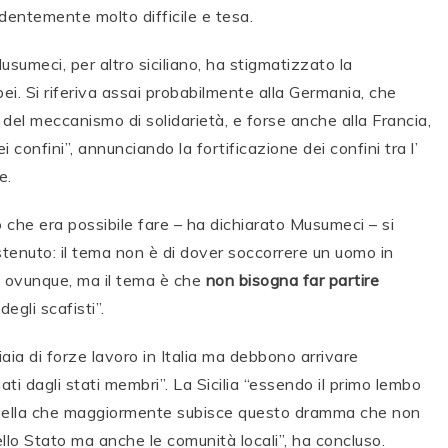
identemente molto difficile e tesa.
Musumeci, per altro siciliano, ha stigmatizzato la
ei. Si riferiva assai probabilmente alla Germania, che
 del meccanismo di solidarietà, e forse anche alla Francia,
confini”, annunciando la fortificazione dei confini tra l’
e.
 che era possibile fare – ha dichiarato Musumeci – si
enuto: il tema non è di dover soccorrere un uomo in
 ovunque, ma il tema è che
non bisogna far partire
degli scafisti”.
aia di forze lavoro in Italia ma debbono arrivare
ti dagli stati membri”. La Sicilia “essendo il primo lembo
 quella che maggiormente subisce questo dramma che non
dello Stato ma anche le comunità locali”, ha concluso.