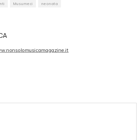
nti
Musumeci
neonata
CA
ww.nonsolomusicamagazine.it