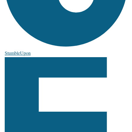
StumbleUpon