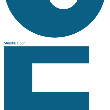
StumbleUpon