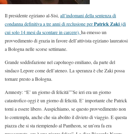
Il presidente egiziano al-Sisi,
all’indomani della sentenza di
Patrick Zaki
condanna definitiva a tre anni di reclusione per
(di
cui solo 14 mesi da scontare in carcere),
ha emesso un
provvedimento di grazia in favore dell’attivista egiziano laureatosi
a Bologna nelle scorse settimane.
Grande soddisfazione nel capoluogo emiliano, da parte del
sindaco Lepore come dell’ateneo. La speranza è che Zaki possa
tornare presto a Bologna.
Amnesty: “E’ un giorno di felicità””Se ieri era un giorno
catastrofico oggi è un giorno di felicità. E’ importante che Patrick
torni a essere libero. Auspichiamo, se questo provvedimento non
lo contempla, anche che sia abolito il divieto di viaggio. E questa
piazza che si sta riempiendo al Pantheon, se un’ora fa era
preoccupata, ora è una piazza felice”. Lo dice Riccardo Noury,