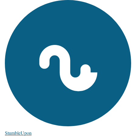
StumbleUpon