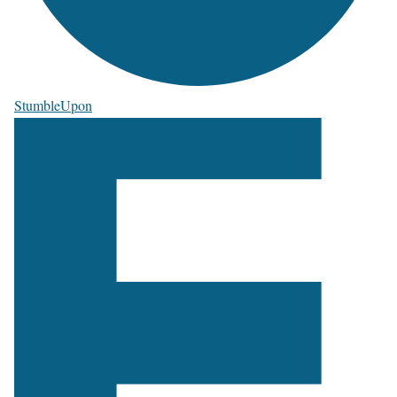
StumbleUpon