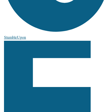
StumbleUpon