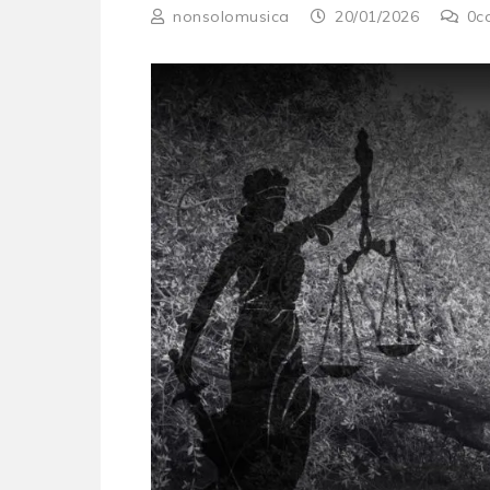
nonsolomusica
20/01/2026
0
c