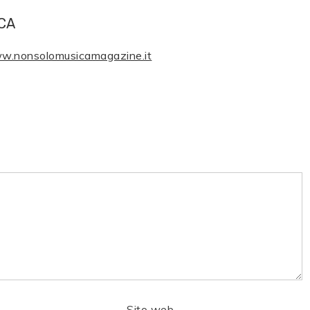
CA
ww.nonsolomusicamagazine.it
Sito web