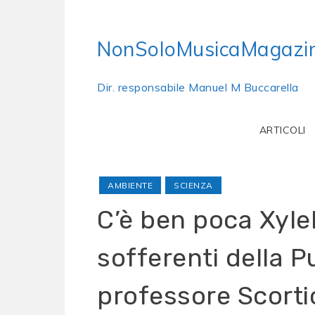
Skip
to
NonSoloMusicaMagazi
content
Dir. responsabile Manuel M Buccarella
ARTICOLI
AMBIENTE
SCIENZA
C’è ben poca Xylell
sofferenti della P
professore Scortic