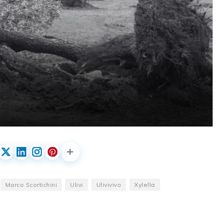
Marco Scortichini
Ulivi
Ulivivivo
Xylella