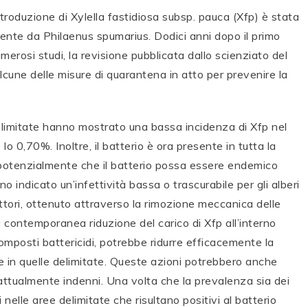
introduzione di Xylella fastidiosa subsp. pauca (Xfp) è stata
lmente da Philaenus spumarius. Dodici anni dopo il primo
merosi studi, la revisione pubblicata dallo scienziato del
lcune delle misure di quarantena in atto per prevenire la
ee delimitate hanno mostrato una bassa incidenza di Xfp nel
o 0,70%. Inoltre, il batterio è ora presente in tutta la
e potenzialmente che il batterio possa essere endemico
no indicato un’infettività bassa o trascurabile per gli alberi
ettori, ottenuto attraverso la rimozione meccanica delle
a contemporanea riduzione del carico di Xfp all’interno
composti battericidi, potrebbe ridurre efficacemente la
he in quelle delimitate. Queste azioni potrebbero anche
attualmente indenni. Una volta che la prevalenza sia dei
i nelle aree delimitate che risultano positivi al batterio