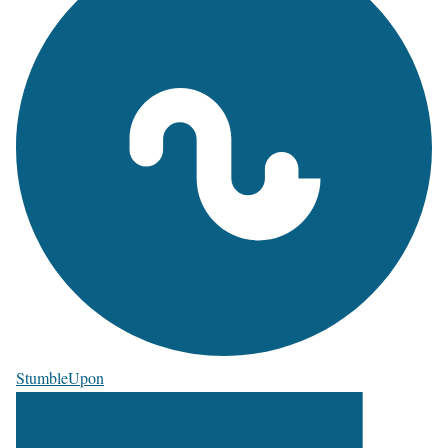
StumbleUpon