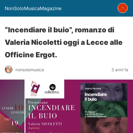
NonSoloMusicaMagazine
“Incendiare il buio”, romanzo di
Valeria Nicoletti oggi a Lecce alle
Officine Ergot.
nonsolomusica
3 anni fa