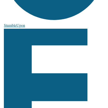
StumbleUpon