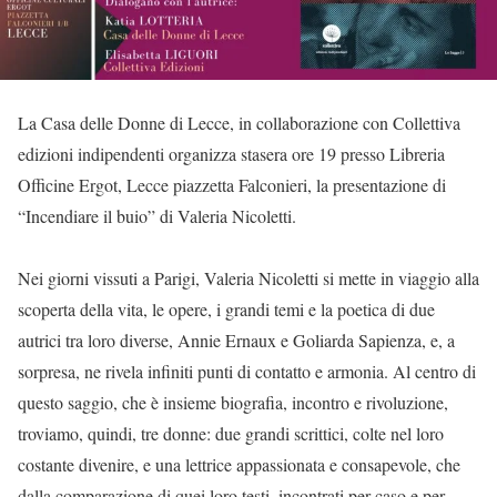
La Casa delle Donne di Lecce, in collaborazione con Collettiva
edizioni indipendenti organizza stasera ore 19 presso Libreria
Officine Ergot, Lecce piazzetta Falconieri, la presentazione di
“Incendiare il buio” di Valeria Nicoletti.
Nei giorni vissuti a Parigi, Valeria Nicoletti si mette in viaggio alla
scoperta della vita, le opere, i grandi temi e la poetica di due
autrici tra loro diverse, Annie Ernaux e Goliarda Sapienza, e, a
sorpresa, ne rivela infiniti punti di contatto e armonia. Al centro di
questo saggio, che è insieme biografia, incontro e rivoluzione,
troviamo, quindi, tre donne: due grandi scrittici, colte nel loro
costante divenire, e una lettrice appassionata e consapevole, che
dalla comparazione di quei loro testi, incontrati per caso e per