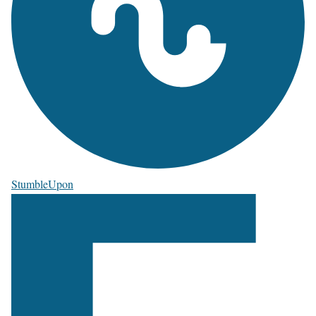
StumbleUpon