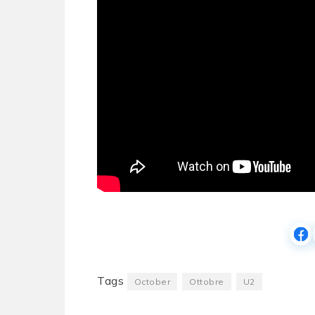
Tags
October
Ottobre
U2