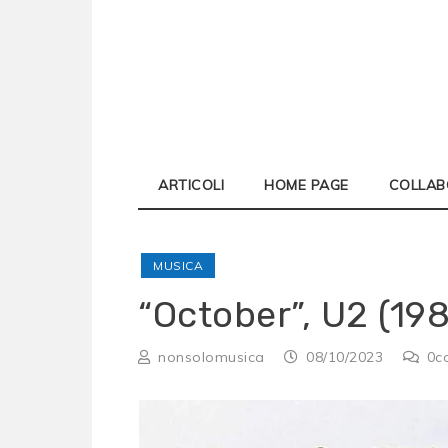
Skip
to
content
ARTICOLI
HOME PAGE
COLLAB
MUSICA
“October”, U2 (198
nonsolomusica
08/10/2023
0
c