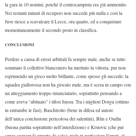
la gara in 10 uomini, poiché il centrocampista era già ammonito.
Nei restanti minuti di recupero non succede più nulla e così la
Juve riesce a scavalcare il Lecce, ora quarto, ed a conquistare
momentaneamente il secondo posto in classifica.
CONCLUSIONI
Perdere a causa di errori arbitrali fa sempre male, anche se tutto
sommato il collettivo bianconero ha meritato la vittoria, pur non
esprimendo un gioco molto brillante, come spesso gli succede; la
squadra giallorossa non ha giocato male, ma è scesa in campo con
un atteggiamento troppo rinunciatario, soprattutto pensando a
come aveva “abituato” i tifosi finora. Tra i migliori Dorgu (ottimo
in entrambe le fasi), Baschirotto (bene in difesa ed autore
dell’unica conclusione pericolosa dei salentini), Blin e Oudin
(buona partita soprattutto nell’interdizione) e Krstovic (che pur
senza segnare fa reparto da solo); male in particolare Venuti, al