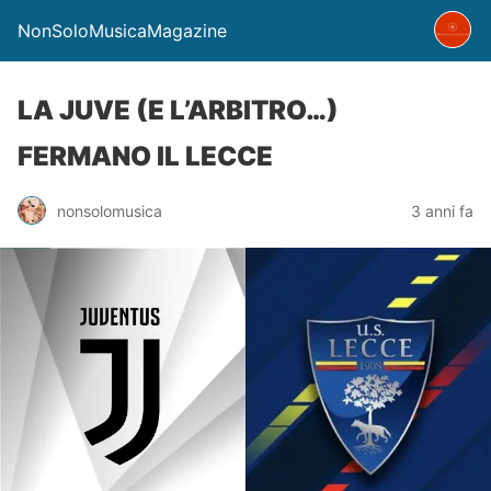
NonSoloMusicaMagazine
LA JUVE (E L’ARBITRO…)
FERMANO IL LECCE
nonsolomusica
3 anni fa