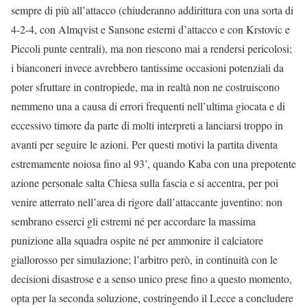
sempre di più all’attacco (chiuderanno addirittura con una sorta di
4-2-4, con Almqvist e Sansone esterni d’attacco e con Krstovic e
Piccoli punte centrali), ma non riescono mai a rendersi pericolosi;
i bianconeri invece avrebbero tantissime occasioni potenziali da
poter sfruttare in contropiede, ma in realtà non ne costruiscono
nemmeno una a causa di errori frequenti nell’ultima giocata e di
eccessivo timore da parte di molti interpreti a lanciarsi troppo in
avanti per seguire le azioni. Per questi motivi la partita diventa
estremamente noiosa fino al 93’, quando Kaba con una prepotente
azione personale salta Chiesa sulla fascia e si accentra, per poi
venire atterrato nell’area di rigore dall’attaccante juventino: non
sembrano esserci gli estremi né per accordare la massima
punizione alla squadra ospite né per ammonire il calciatore
giallorosso per simulazione; l’arbitro però, in continuità con le
decisioni disastrose e a senso unico prese fino a questo momento,
opta per la seconda soluzione, costringendo il Lecce a concludere