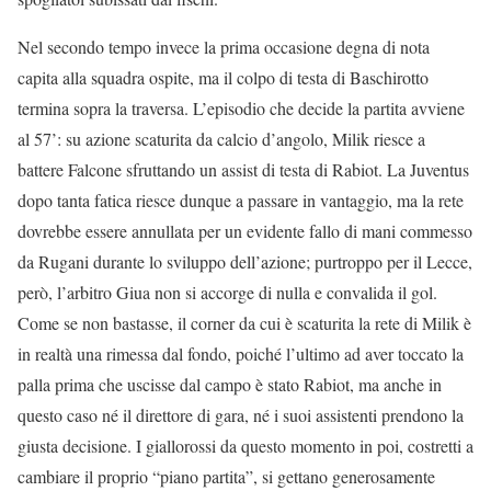
Nel secondo tempo invece la prima occasione degna di nota
capita alla squadra ospite, ma il colpo di testa di Baschirotto
termina sopra la traversa. L’episodio che decide la partita avviene
al 57’: su azione scaturita da calcio d’angolo, Milik riesce a
battere Falcone sfruttando un assist di testa di Rabiot. La Juventus
dopo tanta fatica riesce dunque a passare in vantaggio, ma la rete
dovrebbe essere annullata per un evidente fallo di mani commesso
da Rugani durante lo sviluppo dell’azione; purtroppo per il Lecce,
però, l’arbitro Giua non si accorge di nulla e convalida il gol.
Come se non bastasse, il corner da cui è scaturita la rete di Milik è
in realtà una rimessa dal fondo, poiché l’ultimo ad aver toccato la
palla prima che uscisse dal campo è stato Rabiot, ma anche in
questo caso né il direttore di gara, né i suoi assistenti prendono la
giusta decisione. I giallorossi da questo momento in poi, costretti a
cambiare il proprio “piano partita”, si gettano generosamente