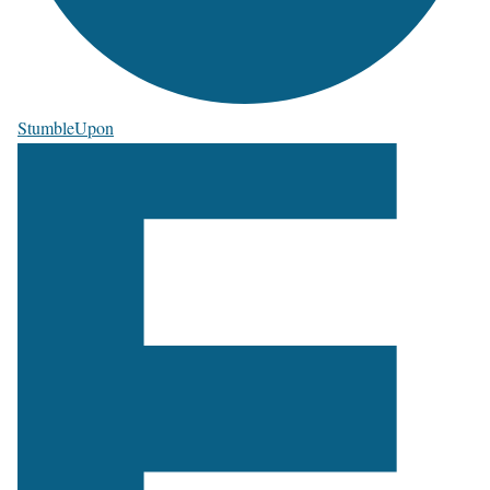
StumbleUpon