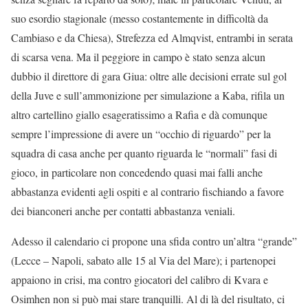
suo esordio stagionale (messo costantemente in difficoltà da
Cambiaso e da Chiesa), Strefezza ed Almqvist, entrambi in serata
di scarsa vena. Ma il peggiore in campo è stato senza alcun
dubbio il direttore di gara Giua: oltre alle decisioni errate sul gol
della Juve e sull’ammonizione per simulazione a Kaba, rifila un
altro cartellino giallo esageratissimo a Rafia e dà comunque
sempre l’impressione di avere un “occhio di riguardo” per la
squadra di casa anche per quanto riguarda le “normali” fasi di
gioco, in particolare non concedendo quasi mai falli anche
abbastanza evidenti agli ospiti e al contrario fischiando a favore
dei bianconeri anche per contatti abbastanza veniali.
Adesso il calendario ci propone una sfida contro un’altra “grande”
(Lecce – Napoli, sabato alle 15 al Via del Mare); i partenopei
appaiono in crisi, ma contro giocatori del calibro di Kvara e
Osimhen non si può mai stare tranquilli. Al di là del risultato, ci