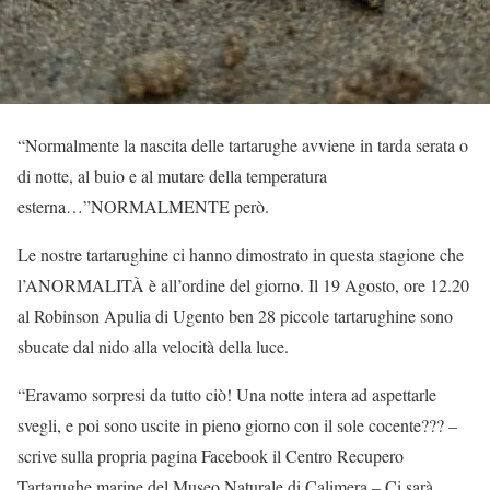
“Normalmente la nascita delle tartarughe avviene in tarda serata o
di notte, al buio e al mutare della temperatura
esterna…”NORMALMENTE però.
Le nostre tartarughine ci hanno dimostrato in questa stagione che
l’ANORMALITÀ è all’ordine del giorno. Il 19 Agosto, ore 12.20
al Robinson Apulia di Ugento ben 28 piccole tartarughine sono
sbucate dal nido alla velocità della luce.
“Eravamo sorpresi da tutto ciò! Una notte intera ad aspettarle
svegli, e poi sono uscite in pieno giorno con il sole cocente??? –
scrive sulla propria pagina Facebook il Centro Recupero
Tartarughe marine del Museo Naturale di Calimera – Ci sarà