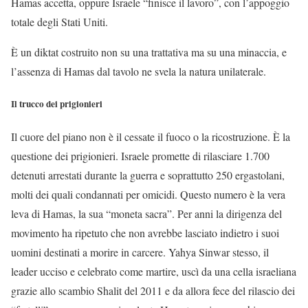
Hamas accetta, oppure Israele “finisce il lavoro”, con l’appoggio
totale degli Stati Uniti.
È un diktat costruito non su una trattativa ma su una minaccia, e
l’assenza di Hamas dal tavolo ne svela la natura unilaterale.
Il trucco dei prigionieri
Il cuore del piano non è il cessate il fuoco o la ricostruzione. È la
questione dei prigionieri. Israele promette di rilasciare 1.700
detenuti arrestati durante la guerra e soprattutto 250 ergastolani,
molti dei quali condannati per omicidi. Questo numero è la vera
leva di Hamas, la sua “moneta sacra”. Per anni la dirigenza del
movimento ha ripetuto che non avrebbe lasciato indietro i suoi
uomini destinati a morire in carcere. Yahya Sinwar stesso, il
leader ucciso e celebrato come martire, uscì da una cella israeliana
grazie allo scambio Shalit del 2011 e da allora fece del rilascio dei