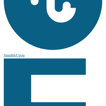
StumbleUpon