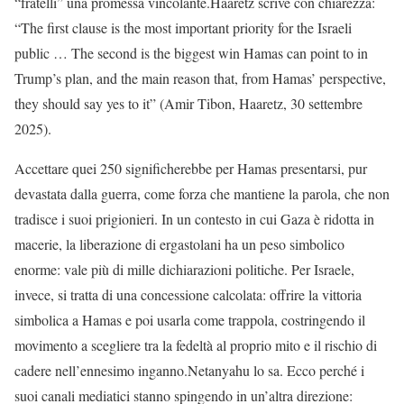
“fratelli” una promessa vincolante.Haaretz scrive con chiarezza:
“The first clause is the most important priority for the Israeli
public … The second is the biggest win Hamas can point to in
Trump’s plan, and the main reason that, from Hamas’ perspective,
they should say yes to it” (Amir Tibon, Haaretz, 30 settembre
2025).
Accettare quei 250 significherebbe per Hamas presentarsi, pur
devastata dalla guerra, come forza che mantiene la parola, che non
tradisce i suoi prigionieri. In un contesto in cui Gaza è ridotta in
macerie, la liberazione di ergastolani ha un peso simbolico
enorme: vale più di mille dichiarazioni politiche. Per Israele,
invece, si tratta di una concessione calcolata: offrire la vittoria
simbolica a Hamas e poi usarla come trappola, costringendo il
movimento a scegliere tra la fedeltà al proprio mito e il rischio di
cadere nell’ennesimo inganno.Netanyahu lo sa. Ecco perché i
suoi canali mediatici stanno spingendo in un’altra direzione: